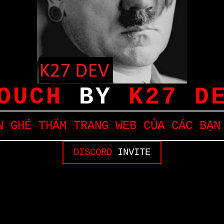
OUCH
BY
K27 D
 GHÉ THĂM TRANG WEB CỦA CÁC BẠN
DISCORD
INVITE