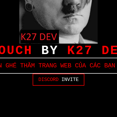
OUCH
BY
K27 D
 GHÉ THĂM TRANG WEB CỦA CÁC BẠN
DISCORD
INVITE