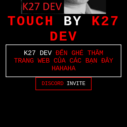
TOUCH
BY
K27
DEV
K27 DEV
ĐẾN GHÉ THĂM
TRANG WEB CỦA CÁC BẠN ĐÂY
HAHAHA
DISCORD
INVITE