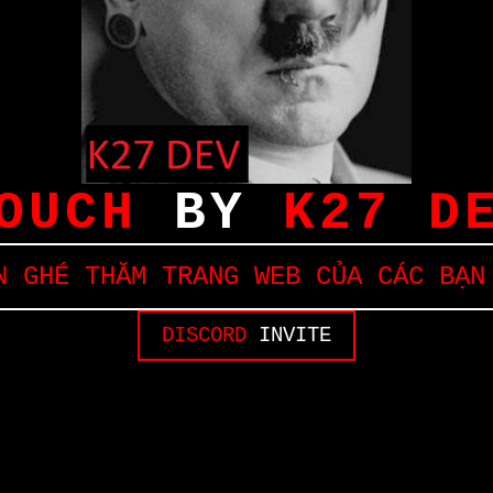
OUCH
BY
K27 D
 GHÉ THĂM TRANG WEB CỦA CÁC BẠN
DISCORD
INVITE