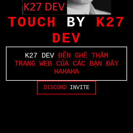
TOUCH
BY
K27
DEV
K27 DEV
ĐẾN GHÉ THĂM
TRANG WEB CỦA CÁC BẠN ĐÂY
HAHAHA
DISCORD
INVITE