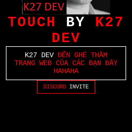
TOUCH
BY
K27
DEV
K27 DEV
ĐẾN GHÉ THĂM
TRANG WEB CỦA CÁC BẠN ĐÂY
HAHAHA
DISCORD
INVITE