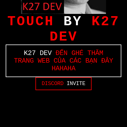
TOUCH
BY
K27
DEV
K27 DEV
ĐẾN GHÉ THĂM
TRANG WEB CỦA CÁC BẠN ĐÂY
HAHAHA
DISCORD
INVITE