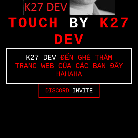
TOUCH
BY
K27
DEV
K27 DEV
ĐẾN GHÉ THĂM
TRANG WEB CỦA CÁC BẠN ĐÂY
HAHAHA
DISCORD
INVITE