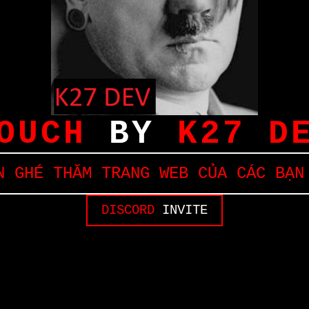
OUCH
BY
K27 D
 GHÉ THĂM TRANG WEB CỦA CÁC BẠN
DISCORD
INVITE