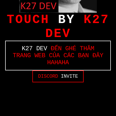
TOUCH
BY
K27
DEV
K27 DEV
ĐẾN GHÉ THĂM
TRANG WEB CỦA CÁC BẠN ĐÂY
HAHAHA
DISCORD
INVITE