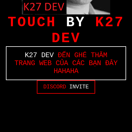
TOUCH
BY
K27
DEV
K27 DEV
ĐẾN GHÉ THĂM
TRANG WEB CỦA CÁC BẠN ĐÂY
HAHAHA
DISCORD
INVITE