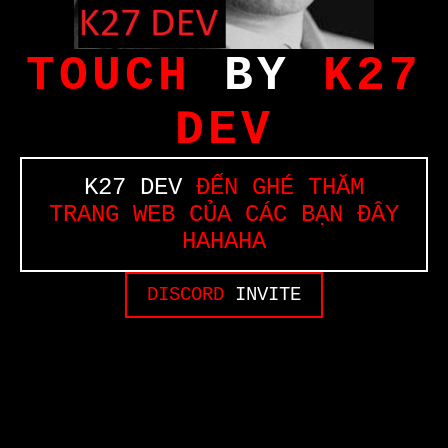
TOUCH
BY
K27
DEV
K27 DEV
ĐẾN GHÉ THĂM
TRANG WEB CỦA CÁC BẠN ĐÂY
HAHAHA
DISCORD
INVITE