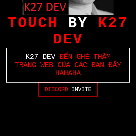
TOUCH
BY
K27
DEV
K27 DEV
ĐẾN GHÉ THĂM
TRANG WEB CỦA CÁC BẠN ĐÂY
HAHAHA
DISCORD
INVITE