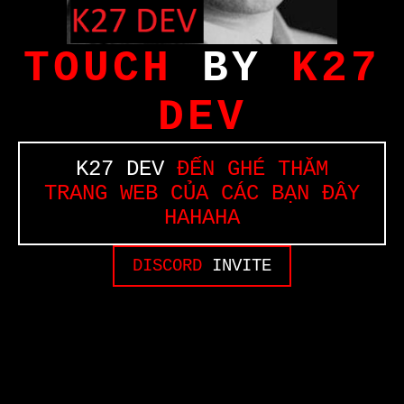
TOUCH
BY
K27
DEV
K27 DEV
ĐẾN GHÉ THĂM
TRANG WEB CỦA CÁC BẠN ĐÂY
HAHAHA
DISCORD
INVITE