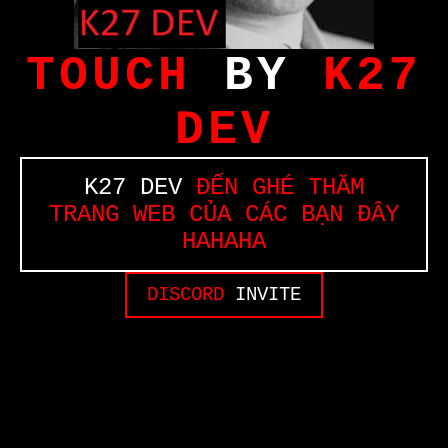
TOUCH
BY
K27
DEV
K27 DEV
ĐẾN GHÉ THĂM
TRANG WEB CỦA CÁC BẠN ĐÂY
HAHAHA
DISCORD
INVITE