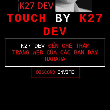
TOUCH
BY
K27
DEV
K27 DEV
ĐẾN GHÉ THĂM
TRANG WEB CỦA CÁC BẠN ĐÂY
HAHAHA
DISCORD
INVITE