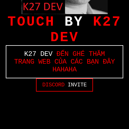
TOUCH
BY
K27
DEV
K27 DEV
ĐẾN GHÉ THĂM
TRANG WEB CỦA CÁC BẠN ĐÂY
HAHAHA
DISCORD
INVITE