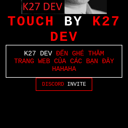
TOUCH
BY
K27
DEV
K27 DEV
ĐẾN GHÉ THĂM
TRANG WEB CỦA CÁC BẠN ĐÂY
HAHAHA
DISCORD
INVITE