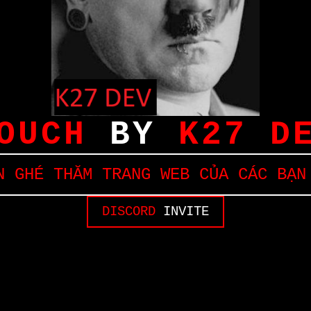
OUCH
BY
K27 D
 GHÉ THĂM TRANG WEB CỦA CÁC BẠN
DISCORD
INVITE