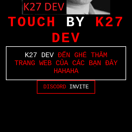
TOUCH
BY
K27
DEV
K27 DEV
ĐẾN GHÉ THĂM
TRANG WEB CỦA CÁC BẠN ĐÂY
HAHAHA
DISCORD
INVITE