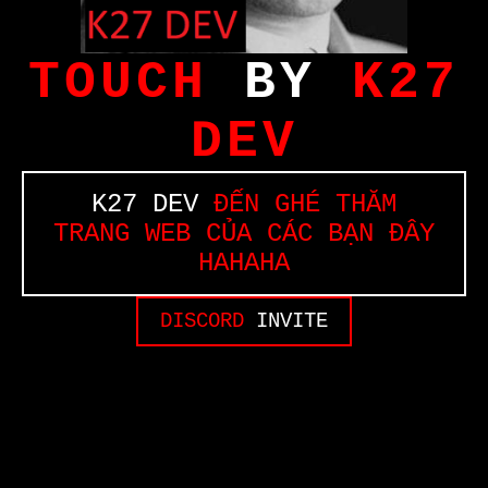
TOUCH
BY
K27
DEV
K27 DEV
ĐẾN GHÉ THĂM
TRANG WEB CỦA CÁC BẠN ĐÂY
HAHAHA
DISCORD
INVITE