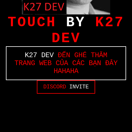
TOUCH
BY
K27
DEV
K27 DEV
ĐẾN GHÉ THĂM
TRANG WEB CỦA CÁC BẠN ĐÂY
HAHAHA
DISCORD
INVITE