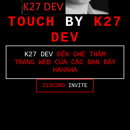
TOUCH
BY
K27
DEV
K27 DEV
ĐẾN GHÉ THĂM
TRANG WEB CỦA CÁC BẠN ĐÂY
HAHAHA
DISCORD
INVITE