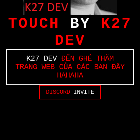
TOUCH
BY
K27
DEV
K27 DEV
ĐẾN GHÉ THĂM
TRANG WEB CỦA CÁC BẠN ĐÂY
HAHAHA
DISCORD
INVITE